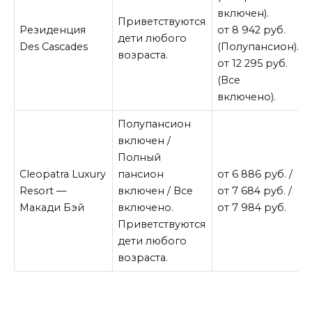
включен).
Приветствуются
Резиденция
от 8 942 руб.
дети любого
Des Cascades
(Полупансион).
возраста.
от 12 295 руб.
(Все
включено).
Полупансион
включен /
Полный
Cleopatra Luxury
пансион
от 6 886 руб. /
Resort —
включен / Все
от 7 684 руб. /
Макади Бэй
включено.
от 7 984 руб.
Приветствуются
дети любого
возраста.