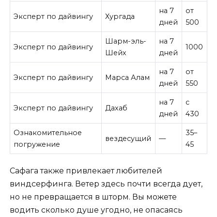
на 7
от
Эксперт по дайвингу
Хургада
дней
500
Шарм-эль-
на 7
Эксперт по дайвингу
1000
Шейх
дней
на 7
от
Эксперт по дайвингу
Марса Алам
дней
550
на 7
с
Эксперт по дайвингу
Дахаб
дней
430
Ознакомительное
35–
вездесущий
—
погружение
45
Сафага также привлекает любителей
виндсерфинга. Ветер здесь почти всегда дует,
но не превращается в шторм. Вы можете
водить сколько душе угодно, не опасаясь